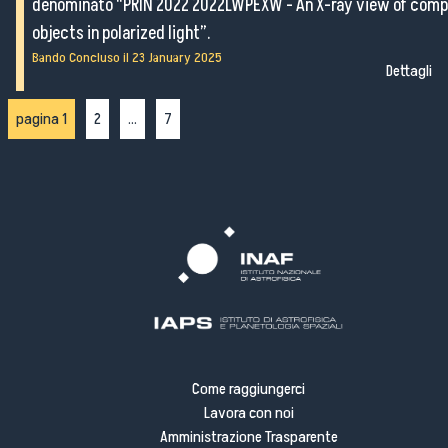
denominato “PRIN 2022 2022LWPEXW - An X-ray view of com
objects in polarized light”.
Bando Concluso il
23 January 2025
Dettagli
pagina 1
2
...
7
Come raggiungerci
Lavora con noi
Amministrazione Trasparente