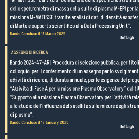
“M-MATISSE” dal titolo “Definizione delle specifiche strument
dello spettrometro di massa della suite di plasma M-EPI per la
missione M-MATISSE tramite analisi di dati di densità esosfer
di Marte e supporto scientifico alla Data Processing Unit”.
Bando Concluso il
13 March 2025
Dettagli
ASSEGNO DI RICERCA
Bando 2024-47-AR
|
Procedura di selezione pubblica, per titoli
colloquio, per il conferimento di un assegno per lo svolgiment
attività di ricerca, di durata annuale, per le esigenze del prog
“Attività di Fase A per la missione Plasma Observatory” dal ti
“Supporto alla missione Plasma Observatory per l’attività rel
allo studio dell’influenza del satellite sulle misure degli stru
di plasma”.
Bando Concluso il
17 January 2025
Dettagli