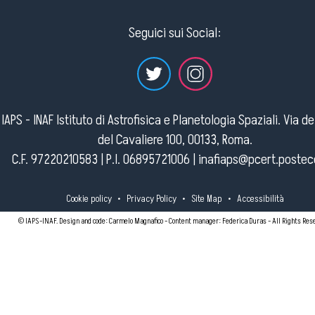
Seguici sui Social:
IAPS - INAF Istituto di Astrofisica e Planetologia Spaziali. Via d
del Cavaliere 100, 00133, Roma.
C.F. 97220210583 | P.I. 06895721006 |
inafiaps@pcert.postece
Cookie policy
•
Privacy Policy
•
Site Map
•
Accessibilità
© IAPS-INAF. Design and code: Carmelo Magnafico - Content manager: Federica Duras - All Rights Res