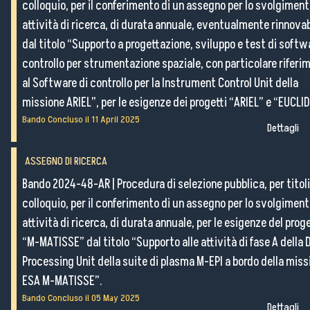
Amministrazione Trasparente
colloquio, per il conferimento di un assegno per lo svolgiment
Organigramma
attività di ricerca, di durata annuale, eventualmente rinnovab
Elenchi del personale
dal titolo “Supporto a progettazione, sviluppo e test di softw
Bandi di gara
controllo per strumentazione spaziale, con particolare riferi
Ordini e Determine
al Software di controllo per la Instrument Control Unit della
Progetti di investimento pubblico
missione ARIEL”, per le esigenze dei progetti “ARIEL” e “EUCLID
Automatizzazione delle procedure
Bando Concluso il
11 April 2025
Dettagli
Consulenti e collaboratori
ASSEGNO DI RICERCA
Bando 2024-48-AR
|
Procedura di selezione pubblica, per titoli
lingua del sito:
colloquio, per il conferimento di un assegno per lo svolgiment
attività di ricerca, di durata annuale, per le esigenze del prog
“M-MATISSE” dal titolo “Supporto alle attività di fase A della 
Processing Unit della suite di plasma M-EPI a bordo della miss
ESA M-MATISSE”.
Bando Concluso il
05 May 2025
Dettagli