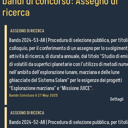
bandi di concorso: Assegno di
Attività Scientifiche
ricerca
Seminari
ASSEGNO DI RICERCA
Pubblico Scuole e Università
Bando 2024-53-AR
|
Procedura di selezione pubblica, per titoli
Eventi e Manifestazioni
colloquio, per il conferimento di un assegno per lo svolgiment
Attività per le scuole
attività di ricerca, di durata annuale, dal titolo “Studio di emi
FSL - Formazione Scuola Lavoro
di volatili da superfici planetarie con l’utilizzo di metodi nume
nell’ambito dell’esplorazione lunare, marziana e delle lune
Per il personale
ghiacciate del Sistema Solare” per le esigenze dei progetti
“Esplorazione marziana” e “Missione JUICE”.
Bando Concluso il
27 May 2025
Dettagli
Come raggiungerci
ASSEGNO DI RICERCA
Lavora con noi
Bando 2024-52-AR
|
Procedura di selezione pubblica, per titoli