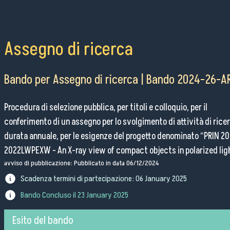
Pubblico Scuole e Università
Eventi e Manifestazioni
Attività per le scuole
Assegno di ricerca
FSL - Formazione Scuola Lavoro
Per il personale
Bando per Assegno di ricerca | Bando 2024-26-A
Procedura di selezione pubblica, per titoli e colloquio, per il
conferimento di un assegno per lo svolgimento di attività di ricer
Come raggiungerci
durata annuale, per le esigenze del progetto denominato “PRIN 2
2022LWPEXW - An X-ray view of compact objects in polarized lig
Lavora con noi
avviso di pubblicazione: Pubblicato in data 06/12/2024
Amministrazione Trasparente
Scadenza termini di partecipazione:
06 January 2025
Organigramma
Bando Concluso il
23 January 2025
Elenchi del personale
Bandi di gara
Esito del bando