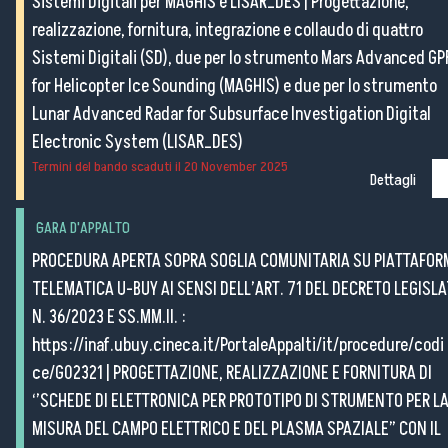
Sistemi Digitali per MAGHIS e LISAR_DES
|
Progettazione,
realizzazione, fornitura, integrazione e collaudo di quattro
Sistemi Digitali (SD), due per lo strumento Mars Advanced GP
for Helicopter Ice Sounding (MAGHIS) e due per lo strumento
Lunar Advanced Radar for Subsurface Investigation Digital
Electronic System (LISAR_DES)
Termini del bando scaduti il
20 November 2025
Dettagli
GARA D'APPALTO
PROCEDURA APERTA SOPRA SOGLIA COMUNITARIA SU PIATTAFOR
TELEMATICA U-BUY AI SENSI DELL’ART. 71 DEL DECRETO LEGISL
N. 36/2023 E SS.MM.II. :
https://inaf.ubuy.cineca.it/PortaleAppalti/it/procedure/codi
ce/G02321
|
PROGETTAZIONE, REALIZZAZIONE E FORNITURA DI
‘’SCHEDE DI ELETTRONICA PER PROTOTIPO DI STRUMENTO PER L
MISURA DEL CAMPO ELETTRICO E DEL PLASMA SPAZIALE” CON IL