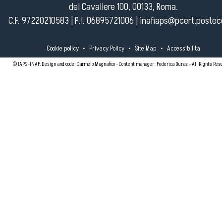
del Cavaliere 100, 00133, Roma.
C.F. 97220210583 | P.I. 06895721006 |
inafiaps@pcert.postece
Cookie policy
•
Privacy Policy
•
Site Map
•
Accessibilità
© IAPS-INAF. Design and code: Carmelo Magnafico - Content manager: Federica Duras - All Rights Res