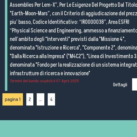
Assemblies Per Lem-X”, Per Le Esigenze Del Progetto Dal Titol
"Earth-Moon-Mars”, con il Criterio di aggiudicazione del prez
piu’ basso, Codice Identificativo: “IR0000038”, Area ESFRI
“Physical Science and Engineering, ammesso a finanziament
nell’ambito degli "Interventi" previsti dalla "Missione 4",
denominata "Istruzione e Ricerca", "Componente 2", denomin
"Dalla Ricerca alla Impresa" ("M4C2"), "Linea di Investimento 3.
denominata "Fondo per la realizzazione di un sistema integrat
infrastrutture di ricerca e innovazione"
Termini del bando scaduti il
07 April 2025
Dettagli
pagina 1
2
...
4