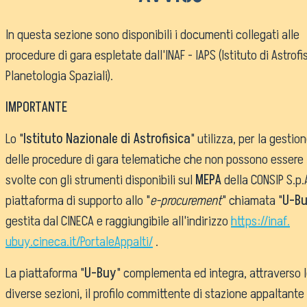
In questa sezione sono disponibili i documenti collegati alle
Chi siamo
procedure di gara espletate dall'INAF - IAPS (Istituto di Astrofi
Planetologia Spaziali).
Attività Scientifiche
IMPORTANTE
Seminari
Lo "
Istituto Nazionale di Astrofisica
" utilizza, per la gestio
Pubblico Scuole e Univer
delle procedure di gara telematiche che non possono essere
Eventi e Manifestazioni
svolte con gli strumenti disponibili sul
MEPA
della CONSIP S.p.A
Attività per le scuole
piattaforma di supporto allo "
e-procurement
" chiamata "
U-B
FSL - Formazione Scuola Lav
gestita dal CINECA e raggiungibile all'indirizzo
https://inaf.
ubuy.cineca.it/PortaleAppalti/
.
Per il personale
La piattaforma "
U-Buy
" complementa ed integra, attraverso 
diverse sezioni, il profilo committente di stazione appaltante 