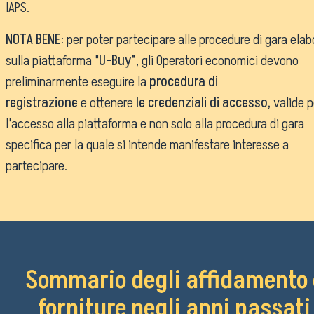
IAPS.
Come raggiungerci
NOTA BENE
: per poter partecipare alle procedure di gara elab
Lavora con noi
sulla piattaforma "
U-Buy"
, gli Operatori economici devono
Amministrazione Trasparen
preliminarmente eseguire la
procedura di
Organigramma
registrazione
e ottenere
le credenziali di accesso,
valide p
Elenchi del personale
l'accesso alla piattaforma e non solo alla procedura di gara
Bandi di gara
specifica per la quale si intende manifestare interesse a
Ordini e Determine
partecipare.
Progetti di investimento pubblico
Automatizzazione delle procedur
Consulenti e collaboratori
lingua del sito:
Sommario degli affidamento 
forniture negli anni passati