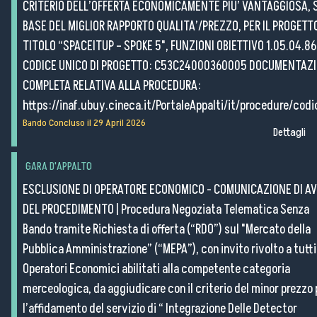
CRITERIO DELL’OFFERTA ECONOMICAMENTE PIU’ VANTAGGIOSA, 
BASE DEL MIGLIOR RAPPORTO QUALITA’/PREZZO, PER IL PROGETT
TITOLO “SPACEITUP – SPOKE 5", FUNZIONI OBIETTIVO 1.05.04.86
CODICE UNICO DI PROGETTO: C53C24000360005 DOCUMENTAZ
COMPLETA RELATIVA ALLA PROCEDURA:
https://inaf.ubuy.cineca.it/PortaleAppalti/it/procedure/cod
Bando Concluso il
29 April 2026
Dettagli
GARA D'APPALTO
ESCLUSIONE DI OPERATORE ECONOMICO - COMUNICAZIONE DI AV
DEL PROCEDIMENTO
|
Procedura Negoziata Telematica Senza
Bando tramite Richiesta di offerta (“RDO”) sul "Mercato della
Pubblica Amministrazione” (“MEPA”), con invito rivolto a tutti 
Operatori Economici abilitati alla competente categoria
merceologica, da aggiudicare con il criterio del minor prezzo 
l’affidamento del servizio di “ Integrazione Delle Detector