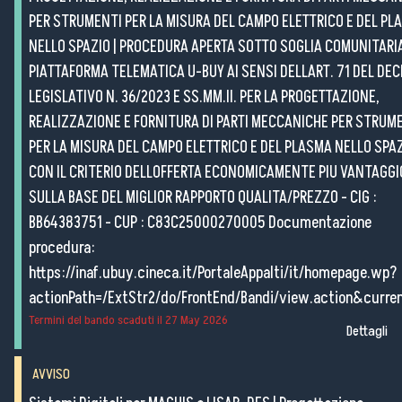
PER STRUMENTI PER LA MISURA DEL CAMPO ELETTRICO E DEL PL
NELLO SPAZIO
|
PROCEDURA APERTA SOTTO SOGLIA COMUNITARI
PIATTAFORMA TELEMATICA U-BUY AI SENSI DELLART. 71 DEL DE
LEGISLATIVO N. 36/2023 E SS.MM.II. PER LA PROGETTAZIONE,
REALIZZAZIONE E FORNITURA DI PARTI MECCANICHE PER STRUM
PER LA MISURA DEL CAMPO ELETTRICO E DEL PLASMA NELLO SPA
CON IL CRITERIO DELLOFFERTA ECONOMICAMENTE PIU VANTAGGI
SULLA BASE DEL MIGLIOR RAPPORTO QUALITA/PREZZO - CIG :
BB64383751 - CUP : C83C25000270005 Documentazione
procedura:
https://inaf.ubuy.cineca.it/PortaleAppalti/it/homepage.wp?
actionPath=/ExtStr2/do/FrontEnd/Bandi/view.action&cur
Termini del bando scaduti il
27 May 2026
Dettagli
AVVISO