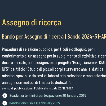
Pubblico Scuole e Università
Eventi e Manifestazioni
Attività per le scuole
Assegno di ricerca
FSL - Formazione Scuola Lavoro
Bando per Assegno di ricerca | Bando 2024-51-A
Per il personale
Procedura di selezione pubblica, per titoli e colloquio, per il
conferimento di un assegno per lo svolgimento di attività di ricer
Come raggiungerci
durata annuale, per le esigenze dei progetti “Hera, Tianwen2, ISAC
NF5” dal titolo “Studio di piccoli corpi attraverso analisi dati da
Lavora con noi
missioni spaziali e da test di laboratorio, selezione e manipolazio
Amministrazione Trasparente
analoghi con metodi di trasporto dedicati”.
Organigramma
avviso di pubblicazione: Pubblicato in data 20/12/2024
Elenchi del personale
Scadenza termini di partecipazione:
20 January 2025
Bandi di gara
Bando Concluso il
19 February 2025