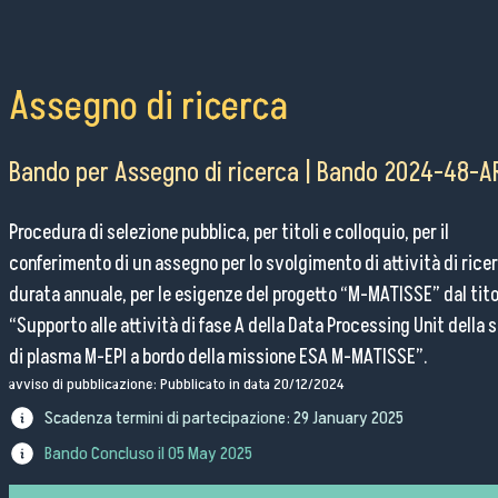
Pubblico Scuole e Università
Eventi e Manifestazioni
Attività per le scuole
Assegno di ricerca
FSL - Formazione Scuola Lavoro
Per il personale
Bando per Assegno di ricerca | Bando 2024-48-A
Procedura di selezione pubblica, per titoli e colloquio, per il
conferimento di un assegno per lo svolgimento di attività di ricer
Come raggiungerci
durata annuale, per le esigenze del progetto “M-MATISSE” dal tito
“Supporto alle attività di fase A della Data Processing Unit della 
Lavora con noi
di plasma M-EPI a bordo della missione ESA M-MATISSE”.
Amministrazione Trasparente
avviso di pubblicazione: Pubblicato in data 20/12/2024
Organigramma
Scadenza termini di partecipazione:
29 January 2025
Elenchi del personale
Bando Concluso il
05 May 2025
Bandi di gara