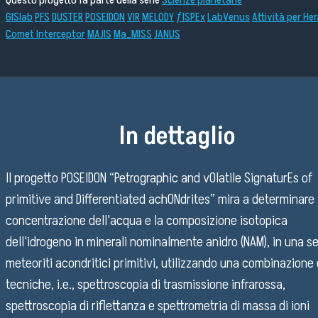
Questo progetto fa parte della serie
Scienze planetarie
Pubblico Scuole e Università
GISlab
PFS
DUSTER
POSEIDON
VIR
MELODY
ƒISPEx
LabVenus
Attività per Her
Comet Interceptor
MAJIS
Ma_MISS
JANUS
Eventi e Manifestazioni
Attività per le scuole
FSL - Formazione Scuola Lavoro
Per il personale
In dettaglio
Il progetto POSEIDON “Petrographic and vOlatile SignaturEs of
Come raggiungerci
primitive and Differentiated achONdrites” mira a determinare 
concentrazione dell'acqua e la composizione isotopica
Lavora con noi
dell'idrogeno in minerali nominalmente anidro (NAM), in una se
Amministrazione Trasparente
meteoriti acondritici primitivi, utilizzando una combinazione 
Organigramma
tecniche, i.e., spettroscopia di trasmissione infrarossa,
Elenchi del personale
spettroscopia di riflettanza e spettrometria di massa di ioni
Bandi di gara