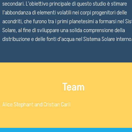
secondari. L'obiettivo principale di questo studio è stimare
Ordini e Determine
l'abbondanza di elementi volatili nei corpi progenitori delle
Progetti di investimento pubblico
acondriti, che furono tra i primi planetesimi a formarsi nel S
Automatizzazione delle procedure
Solare, al fine di sviluppare una solida comprensione della
Consulenti e collaboratori
distribuzione e delle fonti d'acqua nel Sistema Solare interno
lingua del sito:
Team
Alice Stephant and Cristian Carli