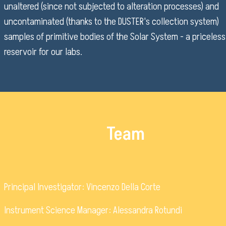
Bandi di gara
unaltered (since not subjected to alteration processes) and
Ordini e Determine
uncontaminated (thanks to the DUSTER's collection system)
Progetti di investimento pubblico
samples of primitive bodies of the Solar System - a priceless
Automatizzazione delle procedure
reservoir for our labs.
Consulenti e collaboratori
lingua del sito:
Team
Principal Investigator: Vincenzo Della Corte
Instrument Science Manager: Alessandra Rotundi