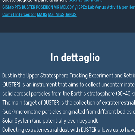
Questo progetto fa parte della serie
Scienze planetarie
GISlab
PFS
DUSTER
POSEIDON
VIR
MELODY
ƒISPEx
LabVenus
Attività per Her
Pubblico Scuole e Università
Comet Interceptor
MAJIS
Ma_MISS
JANUS
Eventi e Manifestazioni
Attività per le scuole
FSL - Formazione Scuola Lavoro
Per il personale
In dettaglio
Dust in the Upper Stratosphere Tracking Experiment and Retri
Come raggiungerci
(DUSTER) is an instrument that aims to collect uncontaminat
solid aerosol particles from the Earth's stratosphere (30–40 k
Lavora con noi
The main target of DUSTER is the collection of extraterrestrial
Amministrazione Trasparente
(sub-)micrometric particles originated from different bodies 
Organigramma
Solar System (and potentially even beyond).
Elenchi del personale
Collecting extraterrestrial dust with DUSTER allows us to hav