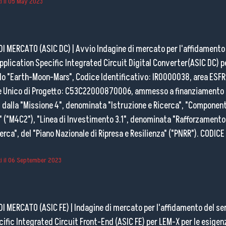
 il
05 May 2023
DI MERCATO (ASIC DC)
|
Avvio Indagine di mercato per l'affidamento 
pplication Specific Integrated Circuit Digital Converter(ASIC DC) p
olo "Earth-Moon-Mars", Codice Identificativo: IR0000038, area ESF
e Unico di Progetto: C53C22000870006, ammesso a finanziamento n
i dalla "Missione 4", denominata "Istruzione e Ricerca", "Componen
" ("M4C2"), "Linea di Investimento 3.1", denominata "Rafforzamento
cerca", del "Piano Nazionale di Ripresa e Resilienza" ("PNRR"). COD
 il
06 September 2023
DI MERCATO (ASIC FE)
|
Indagine di mercato per l'affidamento del se
cific Integrated Circuit Front-End (ASIC FE) per LEM-X per le esigen