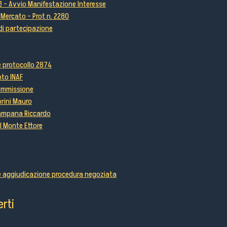
3 - Avvio Manifestazione Interesse
 Mercato - Prot n. 2280
 di partecipazione
e protocollo 2874
to INAF
ommissione
orini Mauro
Campana Riccardo
l Monte Ettore
le aggiudicazione procedura negoziata
erti