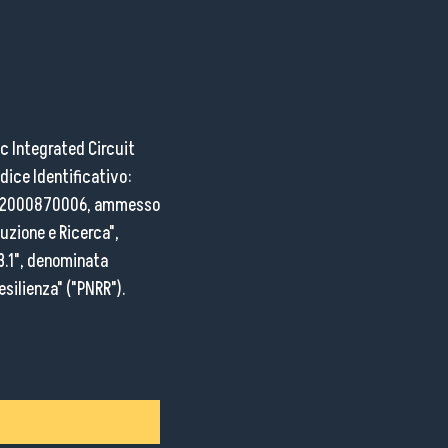
Per il
sonale
ic Integrated Circuit
dice Identificativo:
53C22000870006, ammesso
ruzione e Ricerca",
3.1", denominata
esilienza" ("PNRR").