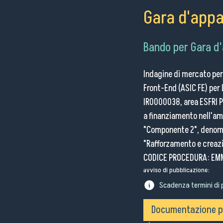
Gara d'appa
Ch
siam
Bando per Gara d'
Indagine di mercato per 
Front-End (ASIC FE) per 
IR0000038, area ESFRI 
a finanziamento nell'amb
"Componente 2", denomin
"Rafforzamento e creazio
CODICE PROCEDURA: EM
avviso di pubblicazione:
Scadenza termini di 
Documentazione pe