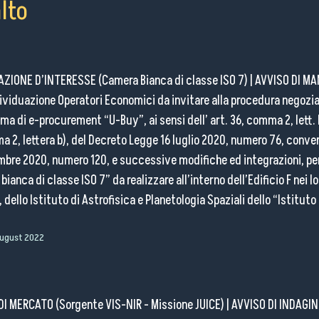
lto
ZIONE D’INTERESSE (Camera Bianca di classe ISO 7)
|
AVVISO DI M
ividuazione Operatori Economici da invitare alla procedura negozi
orma di e-procurement “U-Buy”, ai sensi dell’ art. 36, comma 2, lett. 
ma 2, lettera b), del Decreto Legge 16 luglio 2020, numero 76, conve
mbre 2020, numero 120, e successive modifiche ed integrazioni, per
ianca di classe ISO 7” da realizzare all’interno dell’Edificio F nei lo
dello Istituto di Astrofisica e Planetologia Spaziali dello “Istituto
August 2022
DI MERCATO (Sorgente VIS-NIR - Missione JUICE)
|
AVVISO DI INDAGI