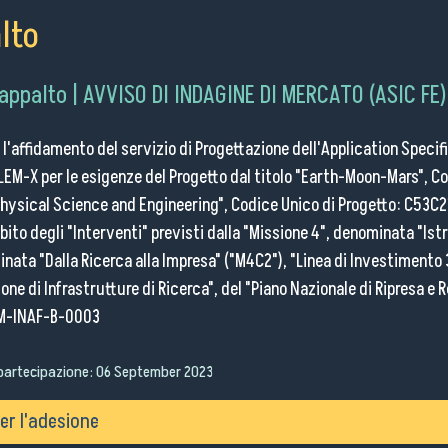
Pubblico
lto
i
Attività
Seminari
Scuole e
o
Scientifiche
per
Università
appalto | AVVISO DI INDAGINE DI MERCATO (ASIC FE)
l'affidamento del servizio di Progettazione dell'Application Specif
LEM-X per le esigenze del Progetto dal titolo "Earth-Moon-Mars", Co
Physical Science and Engineering", Codice Unico di Progetto: C
ito degli "Interventi" previsti dalla "Missione 4", denominata "Ist
ata "Dalla Ricerca alla Impresa" ("M4C2"), "Linea di Investimento 
ne di Infrastrutture di Ricerca", del "Piano Nazionale di Ripresa e R
M-INAF-B-0003
partecipazione:
06 September 2023
r l'adesione