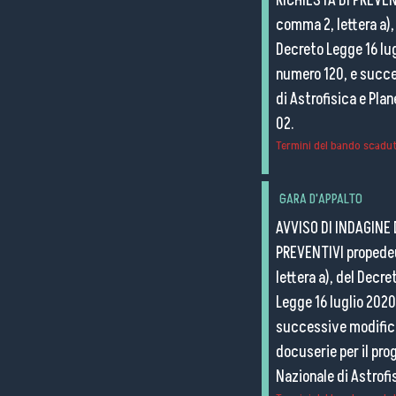
RICHIESTA DI PREVENT
comma 2, lettera a), 
Decreto Legge 16 lug
numero 120, e succes
di Astrofisica e Pla
02.
Termini del bando scaduti
GARA D'APPALTO
AVVISO DI INDAGINE
PREVENTIVI propedeut
lettera a), del Decre
Legge 16 luglio 2020
successive modifiche
docuserie per il pro
Nazionale di Astrofi