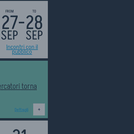
FROM
TO
-
27
28
SEP
SEP
Incontri con il
pubblico
ercatori torna
Dettagli