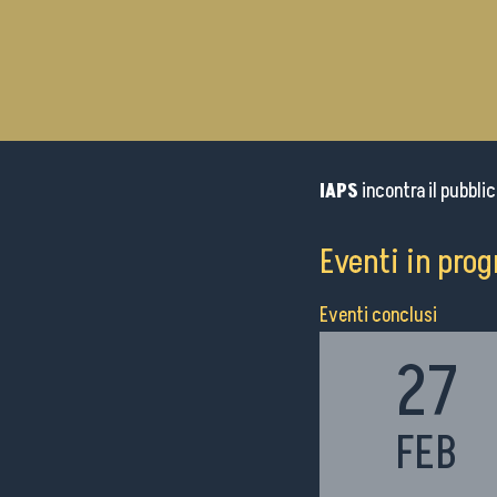
IAPS
incontra il pubblic
Eventi in pr
Eventi conclusi
27
FEB
h09:00