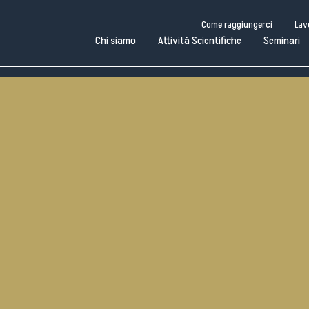
Come raggiungerci
Lav
Chi siamo
Attività Scientifiche
Seminari
Come raggiungerci
Lavora con noi
Amministrazione Trasparente
Pubblico
i
Attività