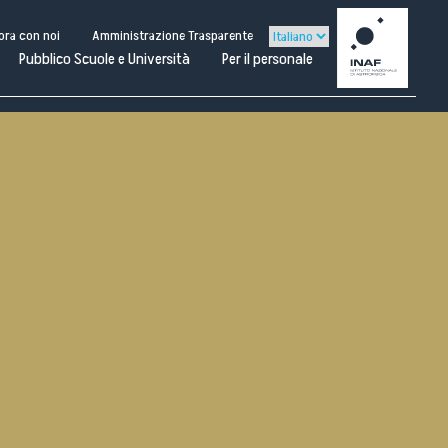
ora con noi
Amministrazione Trasparente
Pubblico Scuole e Università
Per il personale
Per il