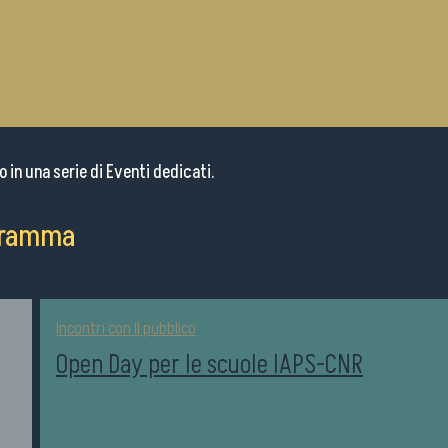
o in una serie di Eventi dedicati.
ogramma
Incontri con il pubblico
Open Day per le scuole IAPS-CNR