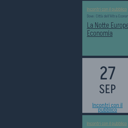
Incontri con il pubblico
Dove: Città dell'Altra Econ
La Notte Europea
Economia
27
SEP
h18:00
Incontri con il
pubblico
Incontri con il pubblico