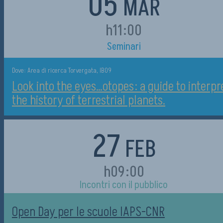
05
MAR
h11:00
Seminari
Dove: Area di ricerca Torvergata, IB09
Look into the eyes…otopes: a guide to interpr
the history of terrestrial planets.
27
FEB
h09:00
Incontri con il pubblico
Open Day per le scuole IAPS-CNR