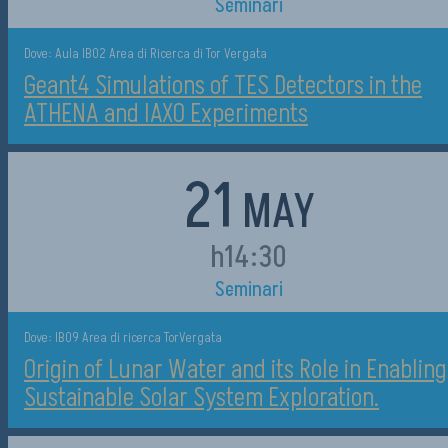
Seminari
Dove: Aula IB02 Area di Ricerca di Tor Vergata
Geant4 Simulations of TES Detectors in the
ATHENA and IAXO Experiments
21
MAY
h14:30
Seminari
Dove: IB09 Area di ricerca TorVergata
Origin of Lunar Water and its Role in Enabling
Sustainable Solar System Exploration.