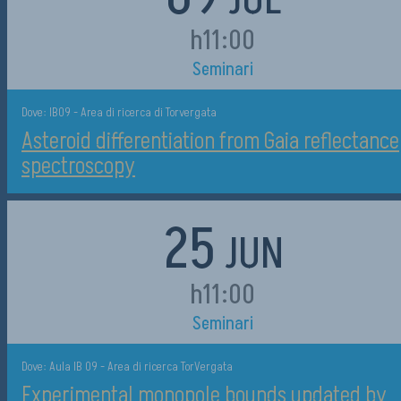
JUL
h11:00
Seminari
Dove: IB09 - Area di ricerca di Torvergata
Asteroid differentiation from Gaia reflectance
spectroscopy
25
JUN
h11:00
Seminari
Dove: Aula IB 09 - Area di ricerca TorVergata
Experimental monopole bounds updated by