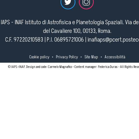
IAPS - INAF Istituto di Astrofisica e Planetologia Spaziali. Via d
del Cavaliere 100, 00133, Roma.
C.F. 97220210583 | P.I. 06895721006 |
inafiaps@pcert.postece
Cookie policy
•
Privacy Policy
•
Site Map
•
Accessibilità
© IAPS-INAF. Design and code: Carmelo Magnafico - Content manager: Federica Duras - All Rights Res