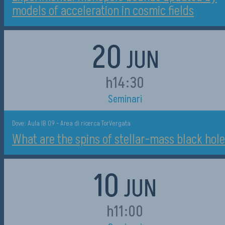
models of acceleration in cosmic fields
20
JUN
h14:30
Seminari
Dove: Aula IB 09 - Area di ricerca TorVergata
What are the spins of stellar-mass black hol
10
JUN
h11:00