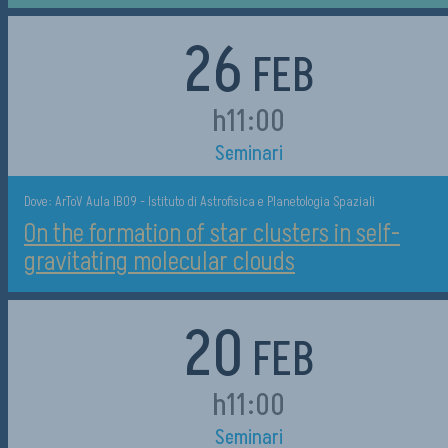
26
FEB
h11:00
Seminari
Dove: ArToV Aula IB09 - Istituto di Astrofisica e Planetologia Spaziali
On the formation of star clusters in self-
gravitating molecular clouds
20
FEB
h11:00
Seminari