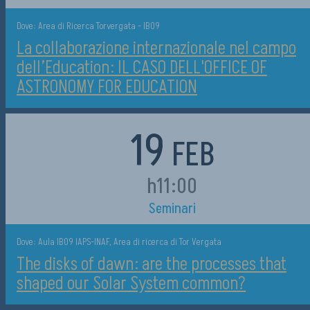
Dove: Area di Ricerca Torvergata - IB09
La collaborazione internazionale nel campo
dell’Education: IL CASO DELL'OFFICE OF
ASTRONOMY FOR EDUCATION
19
FEB
h11:00
Seminari
Dove: Aula IB09 IAPS-INAF, Area di ricerca di Tor Vergata
The disks of dawn: are the processes that
shaped our Solar System common?