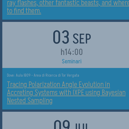
ray flashes, other fantastic beasts, and wher
to find them.
03
SEP
h14:00
Seminari
Dove: Aula IB09 - Area di Ricerca di Tor Vergata
Tracing Polarization Angle Evolution in
Accreting Systems with IXPE using Bayesian
Nested Sampling
09