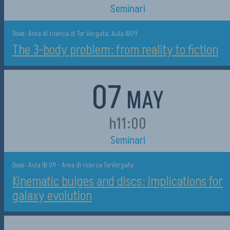
Seminari
Dove: Area di ricerca di Tor Vergata, Aula IB09
The 3-body problem: from reality to fiction
07
MAY
h11:00
Seminari
Dove: Aula IB 09 - Area di ricerca TorVergata
Kinematic bulges and discs: implications for
galaxy evolution