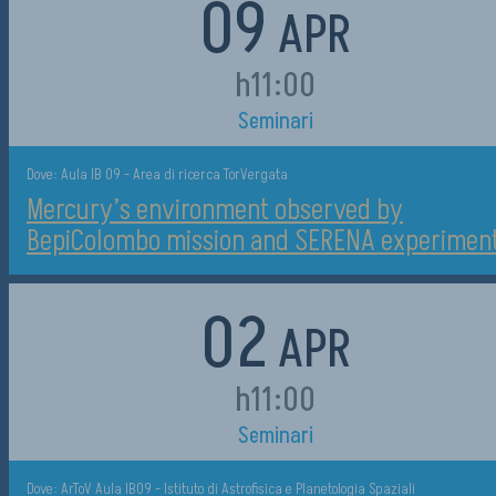
09
APR
h11:00
Seminari
Dove: Aula IB 09 - Area di ricerca TorVergata
Mercury’s environment observed by
BepiColombo mission and SERENA experiment
02
APR
h11:00
Seminari
Dove: ArToV Aula IB09 - Istituto di Astrofisica e Planetologia Spaziali