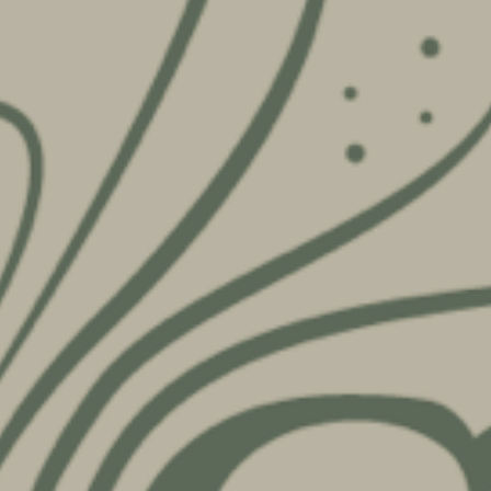
Seminari
Pubblico Scuole e Università
Eventi e Manifestazioni
Attività per le scuole
FSL - Formazione Scuola Lavoro
Per il personale
Come raggiungerci
Lavora con noi
Amministrazione Trasparente
Organigramma
Elenchi del personale