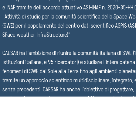
e INAF tramite dell'accordo attuativo ASI-INAF n. 2020-35-HH.
“Attività di studio per la comunità scientifica dello Space W
(SWE) per il popolamento del centro dati scientifico ASPIS (ASI
SPace weather InfraStructure)”.
CAESAR ha l'ambizione di riunire la comunità italiana di SWE (1
istituzioni italiane, e 95 ricercatori) e studiare l'intera catena
fenomeni di SWE dal Sole alla Terra fino agli ambienti planetar
tramite un approccio scientifico multidisciplinare, integrato, 
senza precedenti. CAESAR ha anche l’obiettivo di progettare,
implementare e popolare con una quantità variegata di prodo
(dati, codici, modelli) il prototipo ASPIS in un'infrastruttura
flessibile.