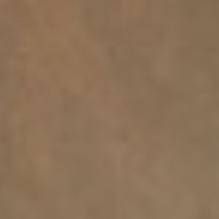
Per il personale
Come raggiungerci
Lavora con noi
Amministrazione Trasparente
Organigramma
Elenchi del personale
Bandi di gara
Ordini e Determine
Progetti di investimento pubblico
Automatizzazione delle procedure
Consulenti e collaboratori