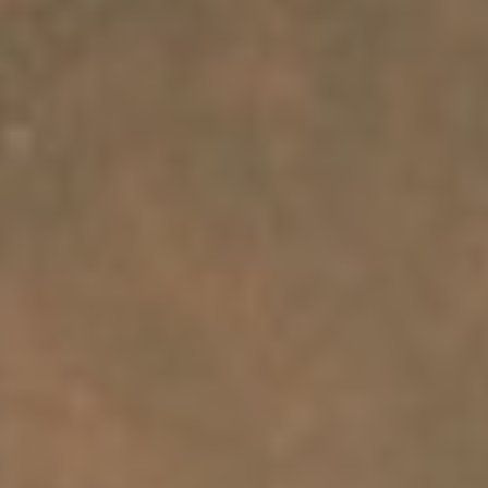
Chi siamo
Attività Scientifiche
Seminari
Pubblico Scuole e Università
Eventi e Manifestazioni
Attività per le scuole
FSL - Formazione Scuola Lavoro