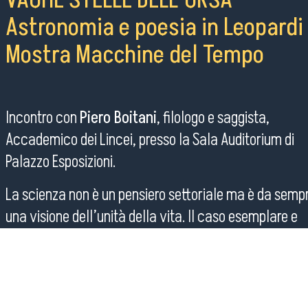
VAGHE STELLE DELL’ORSA
Astronomia e poesia in Leopardi
Mostra Macchine del Tempo
Incontro con
Piero Boitani
, filologo e saggista,
Accademico dei Lincei, presso la Sala Auditorium di
Palazzo Esposizioni.
La scienza non è un pensiero settoriale ma è da semp
una visione dell’unità della vita. Il caso esemplare e
inedito è quello di Leopardi. Il racconto di Piero Boitani
rintraccia le connessioni tra scienza e spirito, nell’ide
che il cielo, per essere uno studio scientifico, debba e
comunque un sogno o un terrore, la poesia, il desideri