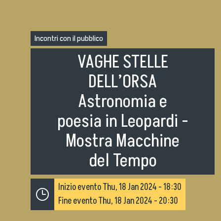
Ordini e Determine
Progetti di investimento pubblico
Incontri con il pubblico
Automatizzazione delle procedure
Consulenti e collaboratori
VAGHE STELLE
DELL’ORSA
lingua del sito:
Astronomia e
poesia in Leopardi -
Mostra Macchine
del Tempo
Inizio evento
Thu, 18 Jan 2024 - 18:30
Fine evento
Thu, 18 Jan 2024 - 20:30