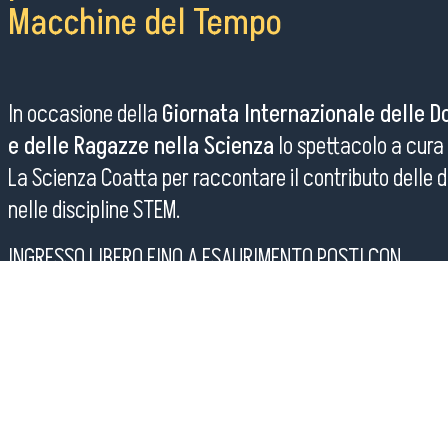
Macchine del Tempo
In occasione della
Giornata Internazionale delle 
e delle Ragazze nella Scienza
lo spettacolo a cura
La Scienza Coatta per raccontare il contributo delle 
nelle discipline STEM.
INGRESSO LIBERO FINO A ESAURIMENTO POSTI CON
PRENOTAZIONE
su questa pagina
.
Le prenotazioni si effettuano solo online dalle ore 9.00
lunedì precedente all’appuntamento fino a un’ora pri