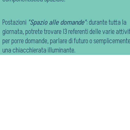
Postazioni
"Spazio alle domande"
: durante tutta la
giornata, potrete trovare l3 referenti delle varie attivi
per porre domande, parlare di futuro o semplicemente
una chiacchierata illuminante.
Le prenotazioni sono CHIUSE ma sarà possibile
accedere all'area di ricerca anche registrandosi 
loco.
L'accesso è consentito entro le ore 17.
Non dimenticate di portare con voi un
documento di identità per essere identifica
all'entrata.