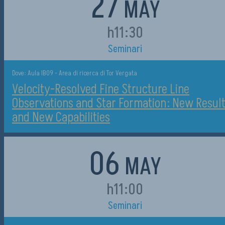
27
MAY
h11:30
Seminari
Dove: Aula IB09 - Area di ricerca di Tor Vergata
Velocity-Resolved Fine Structure Line
Observations and Star Formation: New Resul
and New Capabilities
06
MAY
h11:00
Seminari