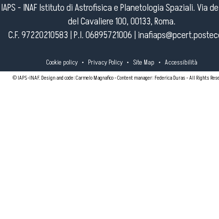
IAPS - INAF Istituto di Astrofisica e Planetologia Spaziali. Via d
del Cavaliere 100, 00133, Roma.
C.F. 97220210583 | P.I. 06895721006 |
inafiaps@pcert.postece
Cookie policy
•
Privacy Policy
•
Site Map
•
Accessibilità
© IAPS-INAF. Design and code: Carmelo Magnafico - Content manager: Federica Duras - All Rights Res