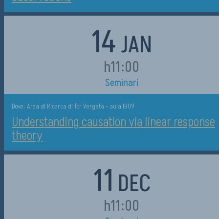
14
JAN
h11:00
Seminari
Dove: Area di Ricerca di Tor Vergata - aula IB09
Understanding causation via linear response
theory
11
DEC
h11:00