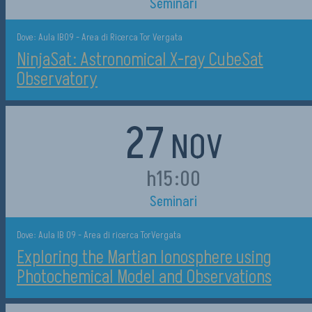
Seminari
Dove: Aula IB09 - Area di Ricerca Tor Vergata
NinjaSat: Astronomical X-ray CubeSat
Observatory
27
NOV
h15:00
Seminari
Dove: Aula IB 09 - Area di ricerca TorVergata
Exploring the Martian Ionosphere using
Photochemical Model and Observations