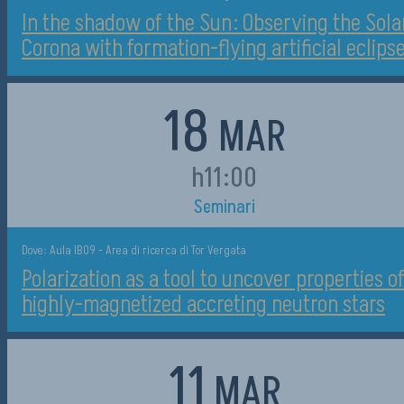
In the shadow of the Sun: Observing the Sola
Corona with formation-flying artificial eclips
18
MAR
h11:00
Seminari
Dove: Aula IB09 - Area di ricerca di Tor Vergata
Polarization as a tool to uncover properties o
highly-magnetized accreting neutron stars
11
MAR