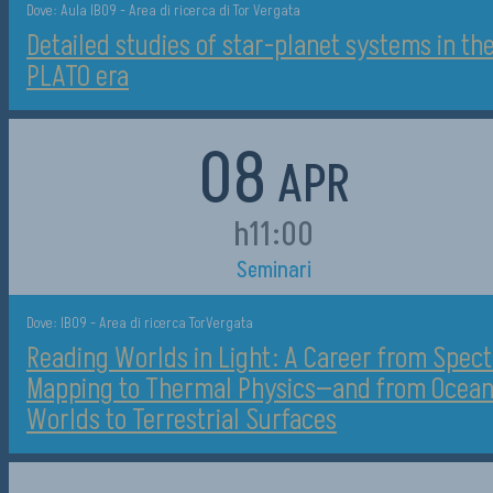
Dove: Aula IB09 - Area di ricerca di Tor Vergata
Detailed studies of star-planet systems in th
PLATO era
08
APR
h11:00
Seminari
Dove: IB09 - Area di ricerca TorVergata
Reading Worlds in Light: A Career from Spect
Mapping to Thermal Physics—and from Ocea
Worlds to Terrestrial Surfaces