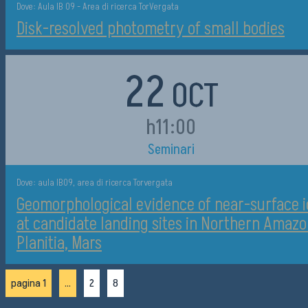
Dove: Aula IB 09 - Area di ricerca TorVergata
Disk-resolved photometry of small bodies
22
OCT
h11:00
Seminari
Dove: aula IB09, area di ricerca Torvergata
Geomorphological evidence of near-surface i
at candidate landing sites in Northern Amazo
Planitia, Mars
pagina 1
...
2
8