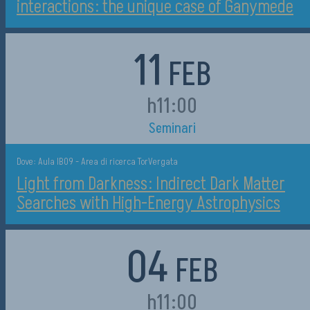
interactions: the unique case of Ganymede
11
FEB
h11:00
Seminari
Dove: Aula IB09 - Area di ricerca TorVergata
Light from Darkness: Indirect Dark Matter
Searches with High-Energy Astrophysics
04
FEB
h11:00