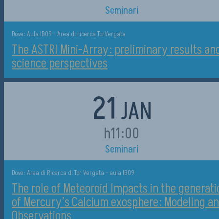
Seminari
Dove: Aula IB09 - Area di ricerca TorVergata
The ASTRI Mini-Array: preliminary results an
science perspectives
21
JAN
h11:00
Seminari
Dove: Area di Ricerca di Tor Vergata - aula IB09
The role of Meteoroid Impacts in the generati
of Mercury’s Calcium exosphere: Modeling a
Observations