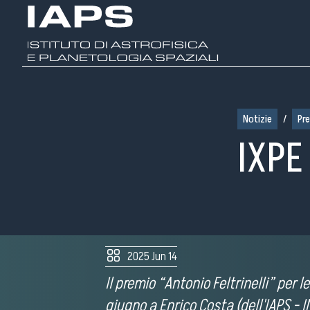
Notizie
/
Pr
IXPE 
Ch
siam
2025 Jun 14
Il premio “Antonio Feltrinelli” per
giugno a Enrico Costa (dell'IAPS - I