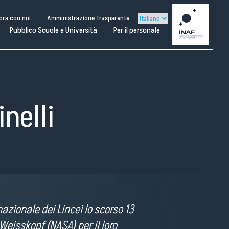
ora con noi
Amministrazione Trasparente
Pubblico Scuole e Università
Per il personale
inelli
Per il
sonale
azionale dei Lincei lo scorso 13
 Weisskopf (NASA) per il loro