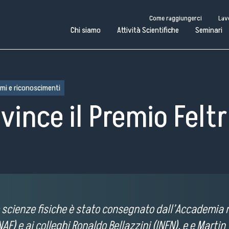
Come raggiungerci
Lav
Chi siamo
Attività Scientifiche
Seminari
emi e riconoscimenti
vince il Premio Feltr
Come raggiungerci
Lavora con noi
Amministrazione Trasparente
Pubblico
i
Attività
Seminari
Scuole e
o
Scientifiche
per
Università
 le scienze fisiche è stato consegnato dall’Accademia n
NAF) e ai colleghi Ronaldo Bellazzini (INFN), e e Martin