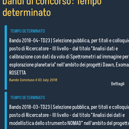
bandi di concorso: Tempo
Eventi e Manifestazioni
determinato
Attività per le scuole
FSL - Formazione Scuola Lavoro
TEMPO DETERMINATO
Per il personale
Bando 2018-04-TD23
|
Selezione pubblica, per titoli e colloqui
posto di Ricercatore - III livello - dal titolo "Analisi dati e
calibrazione con dati da volo di Spettrometri ad immagine per
esplorazione planetaria" nell'ambito dei progetti Dawn, Exoma
Come raggiungerci
ROSETTA
Bando Concluso il
03 July 2018
Lavora con noi
Dettagli
Amministrazione Trasparente
TEMPO DETERMINATO
Organigramma
Bando 2018-03-TD23
|
Selezione pubblica, per titoli e colloquio
Elenchi del personale
posto di Ricercatore - III livello - dal titolo "Analisi dei dati e
Bandi di gara
modellistica dello strumento NOMAD" nell'ambito del progett
Ordini e Determine