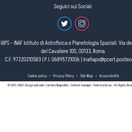
Seguici sui Social:
IAPS - INAF Istituto di Astrofisica e Planetologia Spaziali. Via d
del Cavaliere 100, 00133, Roma.
C.F. 97220210583 | P.I. 06895721006 |
inafiaps@pcert.postece
Cookie policy
•
Privacy Policy
•
Site Map
•
Accessibilità
© IAPS-INAF. Design and code: Carmelo Magnafico - Content manager: Federica Duras - All Rights Res