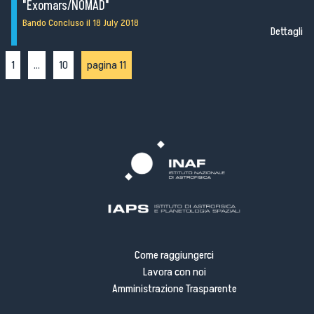
"Exomars/NOMAD"
Progetti di investimento pubblico
Bando Concluso il
18 July 2018
Automatizzazione delle procedure
Dettagli
Consulenti e collaboratori
1
...
10
pagina 11
lingua del sito:
Come raggiungerci
Lavora con noi
Amministrazione Trasparente