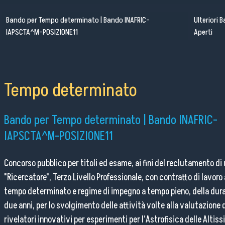
Seminari
Bando per Tempo determinato | Bando INAFRIC-
Ulteriori 
Pubblico Scuole e Università
IAPSCTA^M-POSIZIONE11
Aperti
Eventi e Manifestazioni
Attività per le scuole
FSL - Formazione Scuola Lavoro
Tempo determinato
Per il personale
Bando per Tempo determinato | Bando INAFRIC-
IAPSCTA^M-POSIZIONE11
Come raggiungerci
Concorso pubblico per titoli ed esame, ai fini del reclutamento di
Lavora con noi
"Ricercatore", Terzo Livello Professionale, con contratto di lavoro 
tempo determinato e regime di impegno a tempo pieno, della dura
Amministrazione Trasparente
due anni, per lo svolgimento delle attività volte alla valutazione 
Organigramma
rivelatori innovativi per esperimenti per l’Astrofisica delle Altis
Elenchi del personale