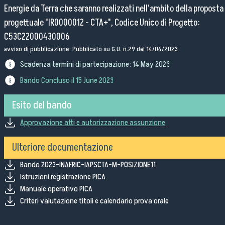
Energie da Terra che saranno realizzati nell’ambito della proposta
Bandi di gara
progettuale "IR0000012 - CTA+", Codice Unico di Progetto:
Ordini e Determine
C53C22000430006
Progetti di investimento pubblico
avviso di pubblicazione: Pubblicato su G.U. n.29 del 14/04/2023
Automatizzazione delle procedure
Scadenza termini di partecipazione:
14 May 2023
Consulenti e collaboratori
Bando Concluso il
15 June 2023
lingua del sito:
Esito del bando
Approvazione atti e autorizzazione assunzione
Ulteriore documentazione
Bando 2023-INAFRIC-IAPSCTA-M-POSIZIONE11
Istruzioni registrazione PICA
Manuale operativo PICA
Criteri valutazione titoli e calendario prova orale