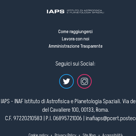
Come raggiungerci
Lavora con noi
Amministrazione Trasparente
Seguici sui Social:
IAPS - INAF Istituto di Astrofisica e Planetologia Spaziali. Via d
del Cavaliere 100, 00133, Roma.
C.F. 97220210583 | P.I. 06895721006 |
inafiaps@pcert.postece
Cookie policy
•
Privacy Policy
•
Site Map
•
Accessibilità