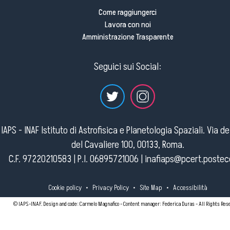
Come raggiungerci
Lavora con noi
Amministrazione Trasparente
Seguici sui Social:
IAPS - INAF Istituto di Astrofisica e Planetologia Spaziali. Via d
del Cavaliere 100, 00133, Roma.
C.F. 97220210583 | P.I. 06895721006 |
inafiaps@pcert.postece
Cookie policy
•
Privacy Policy
•
Site Map
•
Accessibilità
© IAPS-INAF. Design and code: Carmelo Magnafico - Content manager: Federica Duras - All Rights Res