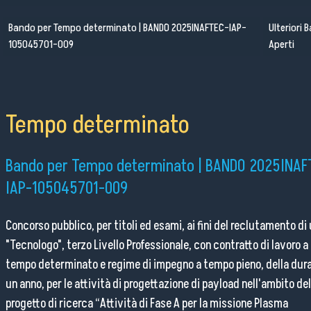
Pubblico Scuole e Università
Bando per Tempo determinato | BANDO 2025INAFTEC-IAP-
Ulteriori 
105045701-009
Aperti
Eventi e Manifestazioni
Attività per le scuole
FSL - Formazione Scuola Lavoro
Tempo determinato
Per il personale
Bando per Tempo determinato | BANDO 2025INAF
IAP-105045701-009
Come raggiungerci
Concorso pubblico, per titoli ed esami, ai fini del reclutamento di
Lavora con noi
"Tecnologo", terzo Livello Professionale, con contratto di lavoro a
Amministrazione Trasparente
tempo determinato e regime di impegno a tempo pieno, della dura
Organigramma
un anno, per le attività di progettazione di payload nell'ambito del
Elenchi del personale
progetto di ricerca “Attività di Fase A per la missione Plasma