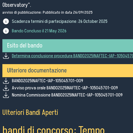
Bandi di gara
Observatory”.
avviso di pubblicazione: Pubblicato in data 26/09/2025
Ordini e Determine
Progetti di investimento pubblico
Scadenza termini di partecipazione:
26 October 2025
Automatizzazione delle procedure
Bando Concluso il
21 May 2026
Consulenti e collaboratori
Esito del bando
Determina conclusione procedura BANDO2025INAFTEC-IAP-1050457
lingua del sito:
Ulteriore documentazione
BANDO2025INAFTEC-IAP-105045701-009
Avviso prova orale BANDO2025INAFTEC-IAP-105045701-009
Nomina Commissione BANDO2025INAFTEC-IAP-105045701-009
Ulteriori Bandi Aperti
bandi di concorso: Tempo