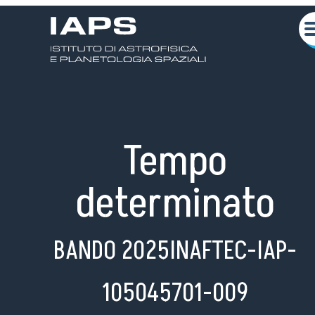
Tempo
determinato
BANDO 2025INAFTEC-IAP-
Chi siamo
Attività Scientifiche
105045701-009
Seminari