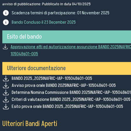
avviso di pubblicazione: Pubblicato in data 04/10/2025
Bandi di gara
Scadenza termini di partecipazione:
01 November 2025
Ordini e Determine
Progetti di investimento pubblico
Bando Concluso il
23 December 2025
Automatizzazione delle procedure
Esito del bando
Consulenti e collaboratori
Approvazione atti ed autorizzazione assunzione BANDO 2025INAFRI
105048601-005
lingua del sito:
Ulteriore documentazione
BANDO 2025_2025INAFRIC-IAP-105048601-005
Avviso prova orale BANDO 2025INAFRIC-IAP-105048601-005
Determina Nomina Commissione BANDO 2025INAFRIC-IAP-10504860
Criteri di valutazione BANDO 2025_2025INAFRIC-IAP-105048601-005
Esito prova orale BANDO 2025_2025INAFRIC-IAP-105048601-005
Ulteriori Bandi Aperti