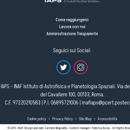
Come raggiungerci
Lavora con noi
Amministrazione Trasparente
Seguici sui Social:
IAPS - INAF Istituto di Astrofisica e Planetologia Spaziali. Via d
del Cavaliere 100, 00133, Roma.
C.F. 97220210583 | P.I. 06895721006 |
inafiaps@pcert.postece
Cookie policy
•
Privacy Policy
•
Site Map
•
Accessibilità
© IAPS-INAF. Design and code: Carmelo Magnafico - Content manager: Federica Duras - All Rights Res