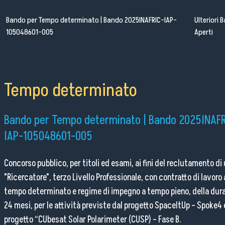
Bando per Tempo determinato | Bando 2025INAFRIC-IAP-
Ulteriori 
Pubblico Scuole e Università
105048601-005
Aperti
Eventi e Manifestazioni
Attività per le scuole
FSL - Formazione Scuola Lavoro
Tempo determinato
Per il personale
Bando per Tempo determinato | Bando 2025INAF
IAP-105048601-005
Come raggiungerci
Concorso pubblico, per titoli ed esami, ai fini del reclutamento di
Lavora con noi
"Ricercatore", terzo Livello Professionale, con contratto di lavoro 
tempo determinato e regime di impegno a tempo pieno, della dura
Amministrazione Trasparente
24 mesi, per le attività previste dal progetto SpaceItUp – Spoke4 
Organigramma
progetto “CUbesat Solar Polarimeter (CUSP) – Fase B.
Elenchi del personale