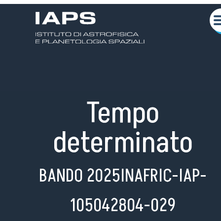
Tempo
determinato
BANDO 2025INAFRIC-IAP-
Chi siamo
Attività Scientifiche
105042804-029