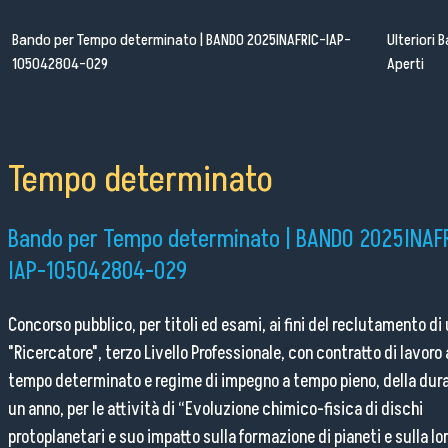
Seminari
Bando per Tempo determinato | BANDO 2025INAFRIC-IAP-
Ulteriori 
Pubblico Scuole e Università
105042804-029
Aperti
Eventi e Manifestazioni
Attività per le scuole
FSL - Formazione Scuola Lavoro
Tempo determinato
Per il personale
Bando per Tempo determinato | BANDO 2025INAF
IAP-105042804-029
Come raggiungerci
Concorso pubblico, per titoli ed esami, ai fini del reclutamento di
Lavora con noi
"Ricercatore", terzo Livello Professionale, con contratto di lavoro 
tempo determinato e regime di impegno a tempo pieno, della dura
Amministrazione Trasparente
un anno, per le attività di “Evoluzione chimico-fisica di dischi
Organigramma
protoplanetari e suo impatto sulla formazione di pianeti e sulla lo
Elenchi del personale