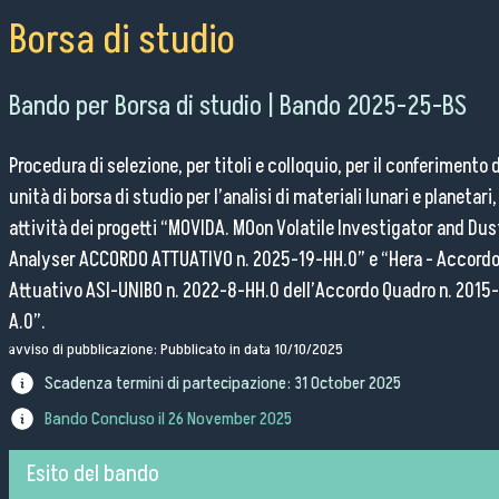
Pubblico Scuole e Università
Borsa di studio
Eventi e Manifestazioni
Attività per le scuole
Bando per Borsa di studio | Bando 2025-25-BS
FSL - Formazione Scuola Lavoro
Procedura di selezione, per titoli e colloquio, per il conferimento 
Per il personale
unità di borsa di studio per l’analisi di materiali lunari e planetari,
attività dei progetti “MOVIDA. MOon Volatile Investigator and Dus
Analyser ACCORDO ATTUATIVO n. 2025-19-HH.0” e “Hera - Accord
Come raggiungerci
Attuativo ASI-UNIBO n. 2022-8-HH.0 dell’Accordo Quadro n. 2015
A.0”.
Lavora con noi
avviso di pubblicazione: Pubblicato in data 10/10/2025
Scadenza termini di partecipazione:
31 October 2025
Amministrazione Trasparente
Organigramma
Bando Concluso il
26 November 2025
Elenchi del personale
Esito del bando
Bandi di gara