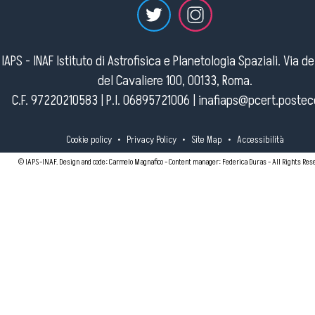
IAPS - INAF Istituto di Astrofisica e Planetologia Spaziali. Via d
del Cavaliere 100, 00133, Roma.
C.F. 97220210583 | P.I. 06895721006 |
inafiaps@pcert.postece
Cookie policy
•
Privacy Policy
•
Site Map
•
Accessibilità
© IAPS-INAF. Design and code: Carmelo Magnafico - Content manager: Federica Duras - All Rights Res