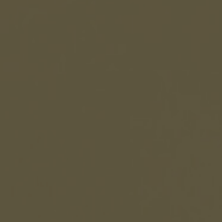
Seminari
Pubblico Scuole e Università
Eventi e Manifestazioni
Attività per le scuole
FSL - Formazione Scuola Lavoro
Per il personale
Come raggiungerci
Lavora con noi
Amministrazione Trasparente
Organigramma