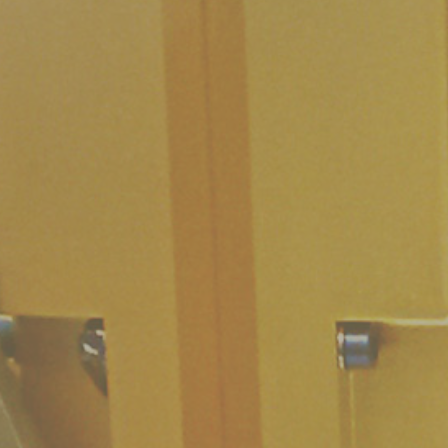
Lavora con noi
Amministrazione Trasparente
Organigramma
Elenchi del personale
Bandi di gara
Ordini e Determine
Progetti di investimento pubblico
Automatizzazione delle procedure
Consulenti e collaboratori
lingua del sito: