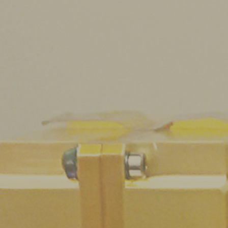
Chi siamo
Attività Scientifiche
Seminari
Pubblico Scuole e Università
Eventi e Manifestazioni
Attività per le scuole
FSL - Formazione Scuola Lavoro
Per il personale
Come raggiungerci