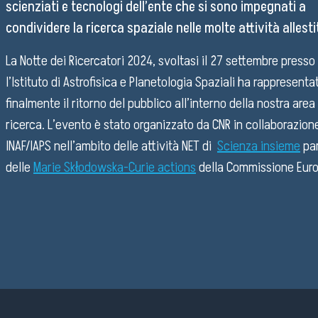
scienziati e tecnologi dell’ente che si sono impegnati a
condividere la ricerca spaziale nelle molte attività allesti
La Notte dei Ricercatori 2024, svoltasi il 27 settembre presso
l’Istituto di Astrofisica e Planetologia Spaziali ha rappresenta
finalmente il ritorno del pubblico all’interno della nostra area 
ricerca. L’evento è stato organizzato da CNR in collaborazion
Federica
Giulia
INAF/IAPS nell’ambito delle attività NET di
Scienza insieme
pa
distribuisce
Mantovani,
delle
Marie Skłodowska-Curie actions
della Commissione Eur
gli
Federica
accrediti
Duras,
Notte
Notte
per
Giacomo
dei
dei
la
Carrozzo
ricercatori
ricercatori
NDR
e
IAPS
IAPS
al
Maria
Team
Team
personale
Farina