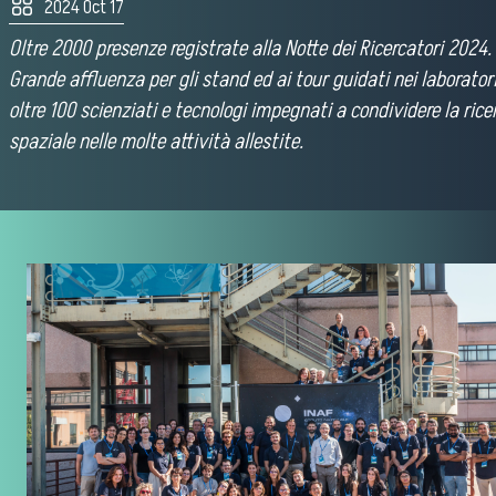
2024 Oct 17
Oltre 2000 presenze registrate alla Notte dei Ricercatori 2024.
Grande affluenza per gli stand ed ai tour guidati nei laborator
oltre 100 scienziati e tecnologi impegnati a condividere la rice
spaziale nelle molte attività allestite.
Chi siamo
Attività Scientifiche
Seminari
Pubblico Scuole e Università
Eventi e Manifestazioni
Attività per le scuole
FSL - Formazione Scuola Lavoro
Per il personale