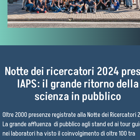
Come raggiungerci
Lavora con noi
Amministrazione Trasparente
Organigramma
Notte dei ricercatori 2024 pre
Elenchi del personale
IAPS: il grande ritorno della
Bandi di gara
Ordini e Determine
scienza in pubblico
Progetti di investimento pubblico
Automatizzazione delle procedure
Oltre 2000 presenze registrate alla Notte dei Ricercatori 
Consulenti e collaboratori
La grande affluenza di pubblico agli stand ed ai tour gui
nei laboratori ha visto il coinvolgimento di oltre 100 tra
lingua del sito: