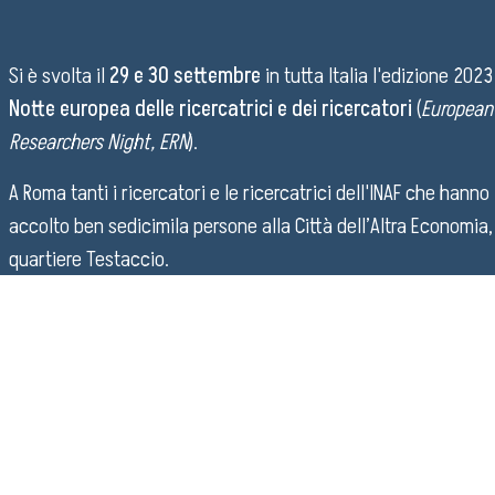
Si è svolta il
29 e 30 settembre
in tutta Italia l'edizione 2023
Notte europea delle ricercatrici e dei ricercatori
(
European
Researchers Night, ERN
).
A Roma tanti i ricercatori e le ricercatrici dell'INAF che hanno
accolto ben sedicimila persone alla Città dell’Altra Economia,
quartiere Testaccio.
"
Sono molto felice per la grande partecipazione dell'istituto ne
costruire un evento così ben riuscito
" dice
Livia Giacomini
,
responsabile IAPS per la ERN 2023. "
Il successo dell'edizione di
quest'anno è stato possibile solo grazie alla collaborazione di t
ricercatori delle due sedi IAPS e OAR, dalle leve storiche ai tant
giovani che hanno avuto nelle due serate appena concluse un