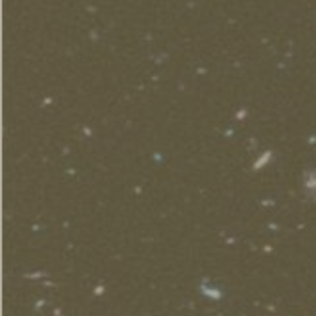
Elenchi del personale
Bandi di gara
Ordini e Determine
Progetti di investimento pubblico
Automatizzazione delle procedure
Consulenti e collaboratori
lingua del sito: