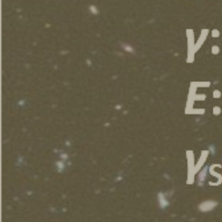
Seminari
Pubblico Scuole e Università
Eventi e Manifestazioni
Attività per le scuole
FSL - Formazione Scuola Lavoro
Per il personale
Come raggiungerci
Lavora con noi
Amministrazione Trasparente
Organigramma