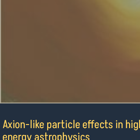
Axion-like particle effects in hi
energy astrophysics