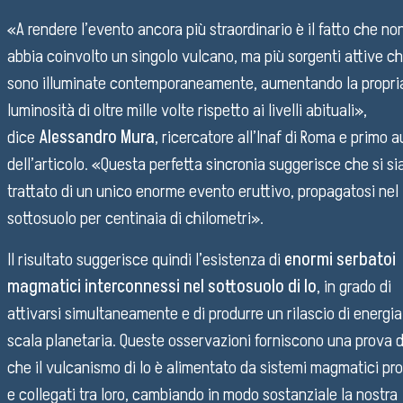
Staff contacts
«A rendere l’evento ancora più straordinario è il fatto che no
invitations to tender
Purchases and contracts
abbia coinvolto un singolo vulcano, ma più sorgenti attive ch
Progetti di investimento pubblico
sono illuminate contemporaneamente, aumentando la propri
Automatizzazione delle procedure
luminosità di oltre mille volte rispetto ai livelli abituali»,
Consulenti e collaboratori
dice
Alessandro Mura
, ricercatore all’Inaf di Roma e primo a
dell’articolo. «Questa perfetta sincronia suggerisce che si si
trattato di un unico enorme evento eruttivo, propagatosi nel
Language:
sottosuolo per centinaia di chilometri».
Il risultato suggerisce quindi l’esistenza di
enormi serbatoi
magmatici interconnessi nel sottosuolo di Io
, in grado di
attivarsi simultaneamente e di produrre un rilascio di energia
scala planetaria. Queste osservazioni forniscono una prova d
che il vulcanismo di Io è alimentato da sistemi magmatici pro
e collegati tra loro, cambiando in modo sostanziale la nostra