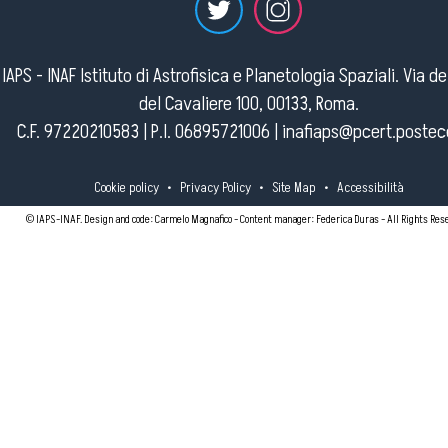
IAPS - INAF Istituto di Astrofisica e Planetologia Spaziali. Via d
del Cavaliere 100, 00133, Roma.
C.F. 97220210583 | P.I. 06895721006 |
inafiaps@pcert.postece
Cookie policy
•
Privacy Policy
•
Site Map
•
Accessibilità
© IAPS-INAF. Design and code: Carmelo Magnafico - Content manager: Federica Duras - All Rights Res