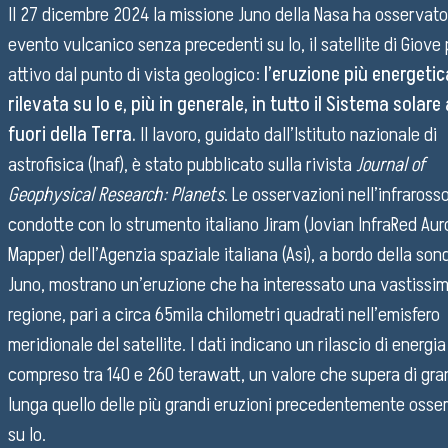
Seminars
Il 27 dicembre 2024 la missione Juno della Nasa ha osservato
evento vulcanico senza precedenti su Io, il satellite di Giove 
Pubblico Scuole e Università
attivo dal punto di vista geologico:
l’eruzione più energeti
Eventi e Manifestazioni
rilevata su Io e, più in generale, in tutto il Sistema solare 
Attività per le scuole
fuori della Terra.
Il lavoro, guidato dall’Istituto nazionale di
FSL - Formazione Scuola Lavoro
astrofisica (Inaf), è stato pubblicato sulla rivista
Journal of
Geophysical Research: Planets
. Le osservazioni nell’infrarosso
internal staff
condotte con lo strumento italiano Jiram (Jovian InfraRed Aur
Mapper) dell’Agenzia spaziale italiana (Asi), a bordo della son
Juno, mostrano un’eruzione che ha interessato una vastissi
Find us
regione, pari a circa 65mila chilometri quadrati nell’emisfero
meridionale del satellite. I dati indicano un rilascio di energia
Work with us
compreso tra 140 e 260 terawatt, un valore che supera di gra
Open administration
lunga quello delle più grandi eruzioni precedentemente osse
Organization Chart
su Io.