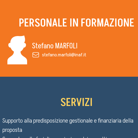
Purchases and contracts
Progetti di investimento pubblico
PERSONALE IN FORMAZIONE
Automatizzazione delle procedure
Consulenti e collaboratori
Stefano MARFOLI
Language:
stefano.marfoli@inaf.it
SERVIZI
Supporto alla predisposizione gestionale e finanziaria della
proposta