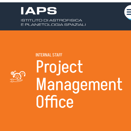
INTERNAL STAFF
Project
Management
About us
Office
Scientific activities
Seminars