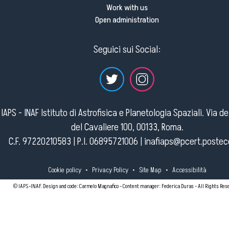
Work with us
Open administration
Seguici sui Social:
IAPS - INAF Istituto di Astrofisica e Planetologia Spaziali. Via d
del Cavaliere 100, 00133, Roma.
C.F. 97220210583 | P.I. 06895721006 |
inafiaps@pcert.postece
Cookie policy
•
Privacy Policy
•
Site Map
•
Accessibilità
© IAPS-INAF. Design and code: Carmelo Magnafico - Content manager: Federica Duras - All Rights Res