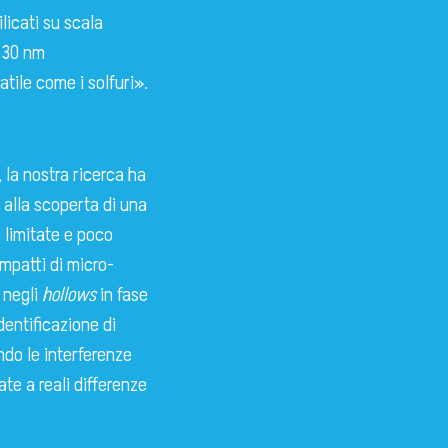
licati su scala
 630 nm
tile come i solfuri».
 la nostra ricerca ha
o alla scoperta di una
 limitate e poco
impatti di micro-
 negli
hollows
in fase
dentificazione di
ndo le interferenze
te a reali differenze