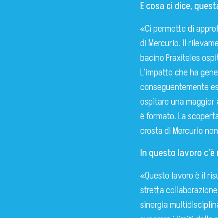
E cosa ci dice, ques
«Ci permette di approf
di Mercurio. Il rileva
bacino Praxiteles ospit
L’impatto che ha gener
conseguentemente espo
ospitare una maggior ab
è formato. La scoperta 
crosta di Mercurio no
In questo lavoro c’è 
«Questo lavoro è il ris
stretta collaborazione
sinergia multidiscipli