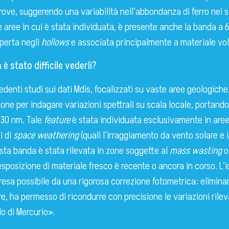
rove, suggerendo una variabilità nell’abbondanza di ferro nei si
lle aree in cui è stata individuata, è presente anche la banda a
perta negli
hollows
e associata principalmente a materiale vola
è stato difficile vederli?
edenti studi sui dati Mdis, focalizzati su vaste aree geologiche,
zione per indagare variazioni spettrali su scala locale, portand
830 nm. Tale
feature
è stata individuata esclusivamente in aree
i di
space weathering
(quali l’irraggiamento da vento solare e 
uesta banda è stata rilevata in zone soggette al
mass wasting
o
esposizione di materiale fresco è recente o ancora in corso. L’i
esa possibile da una rigorosa correzione fotometrica: elimina
e, ha permesso di ricondurre con precisione le variazioni rileva
o di Mercurio».