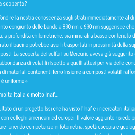
ta scoperta?
ondire la nostra conoscenza sugli strati immediatamente al di 
mento congiunto delle bande a 830 nm e 630 nm suggerisce che 
i, a profondità chilometriche, sia minerali a basso contenuto di
ato il bacino potrebbe averli trasportati in prossimità della su
sti. La scoperta dei solfuri su Mercurio aveva già suggerito 
bondanza di volatili rispetto a quelli attesi per via delle condi
di materiali contenenti ferro insieme a composti volatili raffor
n è uniforme».
molta Italia e molto Inaf…
ultato di un progetto Issi
che ha visto l’Inaf e i ricercatori itali
 con colleghi americani ed europei. Il valore aggiunto risiede p
nare: unendo competenze in fotometria, spettroscopia e geologi