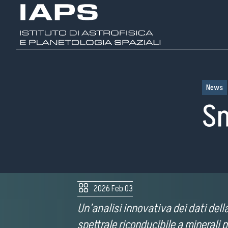
News
S
2026 Feb 03
Un’analisi innovativa dei dati dell
A
spettrale riconducibile a minerali p