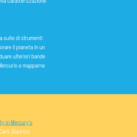
ella caratterizzazione
a suite di strumenti
rare il pianeta in un
iduare ulteriori bande
 Mercurio e mapparne
ty in Mercury’s
arli, Gianrico