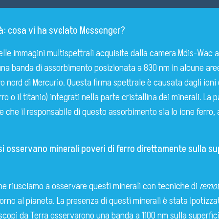
à: cosa vi ha svelato Messenger?
delle immagini multispettrali acquisite dalla camera Mdis-Wac 
una banda di assorbimento posizionata a 830 nm in alcune are
ro nord di Mercurio. Questa firma spettrale è causata dagli ioni d
ro o il titanio) integrati nella parte cristallina dei minerali. La
 che il responsabile di questo assorbimento sia lo ione ferro,
si osservano minerali poveri di ferro direttamente sulla sup
che riusciamo a osservare questi minerali con tecniche di
remot
orno al pianeta. La presenza di questi minerali è stata ipotizzat
scopi da Terra osservarono una banda a 1100 nm sulla superfici