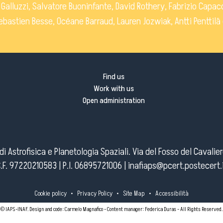
 Galluzzi, Salvatore Buoninfante, David Rothery, Fabrizio Capac
Sebastien Besse, Océane Barraud, Lauren Jozwiak, Antti Penttil
Find us
Work with us
Open administration
o di Astrofisica e Planetologia Spaziali. Via del Fosso del Cavalie
.F. 97220210583 | P.I. 06895721006 |
inafiaps@pcert.postecert.
Cookie policy
•
Privacy Policy
•
Site Map
•
Accessibilità
© IAPS-INAF. Design and code: Carmelo Magnafico - Content manager: Federica Duras - All Rights Reserved.