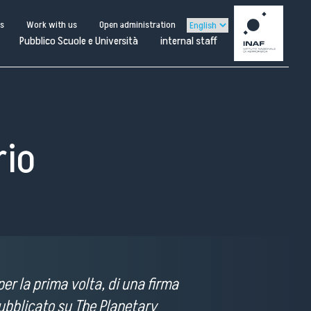
us
Work with us
Open administration
Pubblico Scuole e Università
internal staff
io
er la prima volta, di una firma
ternal
 pubblicato su The Planetary