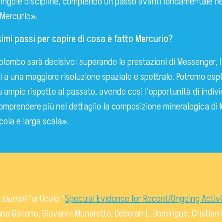
e singole discipline, compiendo un passo avanti fondamentale n
 Mercurio».
imi passi per capire di cosa è fatto Mercurio?
Colombo sarà decisivo: superando le prestazioni di Messenger, l
i a una maggiore risoluzione spaziale e spettrale. Potremo esplo
iù ampio rispetto al passato, avendo così l’opportunità di indiv
omprendere più nel dettaglio la composizione mineralogica di
cola e larga scala».
 Journal
l’articolo “
Spectral Evidence for Recent/Ongoing Activi
Anna Galiano, Giovanni Munaretto, Deborah L. Domingue, Cristian C