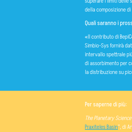
superare i limiti dell
della composizione di
Quali saranno i pross
«Il contributo di Bepi
Simbio-Sys fornirà dat
intervallo spettrale p
di assorbimento per c
la distribuzione su pic
Per saperne di più:
The Planetary Science
Praxiteles Basin
”, di 