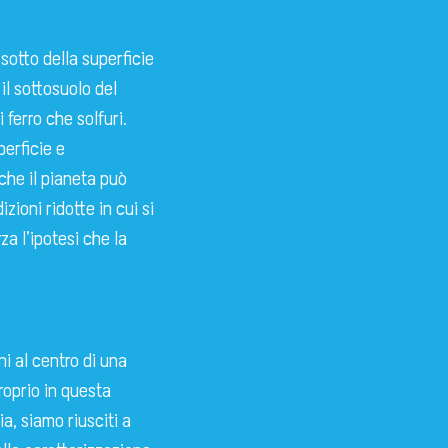
sotto della superficie
il sottosuolo del
 ferro che solfuri.
perficie e
che il pianeta può
zioni ridotte in cui si
za l’ipotesi che la
ani al centro di una
roprio in questa
a, siamo riusciti a