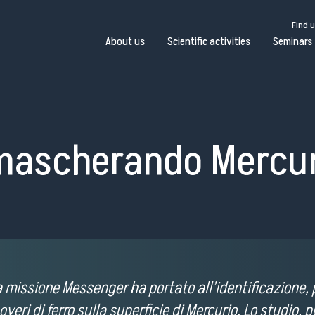
Find 
About us
Scientific activities
Seminars
mascherando Mercur
Find us
Work with us
Open administration
a missione Messenger ha portato all’identificazione, p
Pubblico
bout
Scientific
in
overi di ferro sulla superficie di Mercurio. Lo studio,